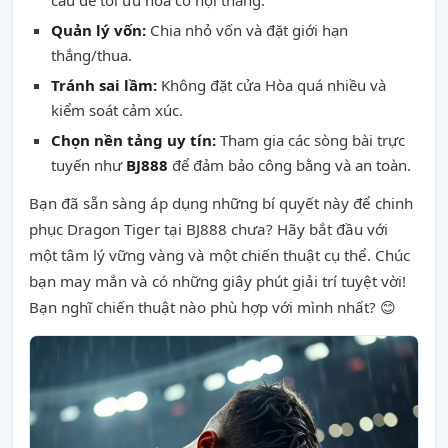
cầu để tối ưu hóa cơ hội thắng.
Quản lý vốn:
Chia nhỏ vốn và đặt giới hạn
thắng/thua.
Tránh sai lầm:
Không đặt cửa Hòa quá nhiều và
kiểm soát cảm xúc.
Chọn nền tảng uy tín:
Tham gia các sòng bài trực
tuyến như
BJ888
để đảm bảo công bằng và an toàn.
Bạn đã sẵn sàng áp dụng những bí quyết này để chinh
phục Dragon Tiger tại BJ888 chưa? Hãy bắt đầu với
một tâm lý vững vàng và một chiến thuật cụ thể. Chúc
bạn may mắn và có những giây phút giải trí tuyệt vời!
Bạn nghĩ chiến thuật nào phù hợp với mình nhất? 😊