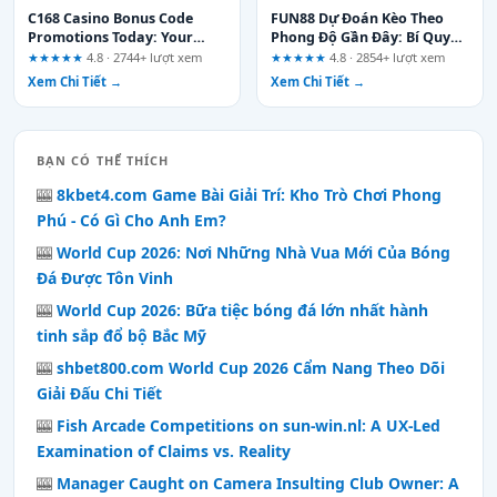
C168 Casino Bonus Code
FUN88 Dự Đoán Kèo Theo
Promotions Today: Your
Phong Độ Gần Đây: Bí Quyết
Guide to Unlocking Exclusive
Thắng Lớn
★★★★★
4.8 · 2744+ lượt xem
★★★★★
4.8 · 2854+ lượt xem
Rewards
Xem Chi Tiết →
Xem Chi Tiết →
BẠN CÓ THỂ THÍCH
🎰
8kbet4.com Game Bài Giải Trí: Kho Trò Chơi Phong
Phú - Có Gì Cho Anh Em?
🎰
World Cup 2026: Nơi Những Nhà Vua Mới Của Bóng
Đá Được Tôn Vinh
🎰
World Cup 2026: Bữa tiệc bóng đá lớn nhất hành
tinh sắp đổ bộ Bắc Mỹ
🎰
shbet800.com World Cup 2026 Cẩm Nang Theo Dõi
Giải Đấu Chi Tiết
🎰
Fish Arcade Competitions on sun-win.nl: A UX-Led
Examination of Claims vs. Reality
🎰
Manager Caught on Camera Insulting Club Owner: A