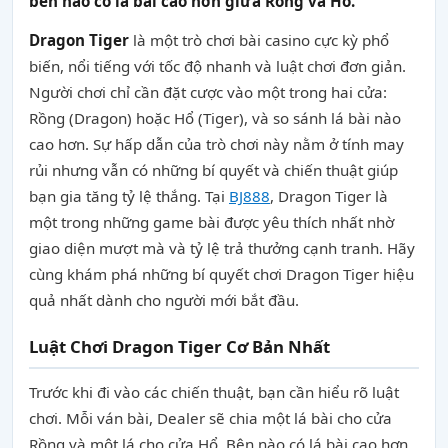
bên nào có lá bài cao hơn giữa Rồng và Hổ.
Dragon Tiger
là một trò chơi bài casino cực kỳ phổ
biến, nổi tiếng với tốc độ nhanh và luật chơi đơn giản.
Người chơi chỉ cần đặt cược vào một trong hai cửa:
Rồng (Dragon) hoặc Hổ (Tiger), và so sánh lá bài nào
cao hơn. Sự hấp dẫn của trò chơi này nằm ở tính may
rủi nhưng vẫn có những bí quyết và chiến thuật giúp
bạn gia tăng tỷ lệ thắng. Tại
BJ888
, Dragon Tiger là
một trong những game bài được yêu thích nhất nhờ
giao diện mượt mà và tỷ lệ trả thưởng cạnh tranh. Hãy
cùng khám phá những bí quyết chơi Dragon Tiger hiệu
quả nhất dành cho người mới bắt đầu.
Luật Chơi Dragon Tiger Cơ Bản Nhất
Trước khi đi vào các chiến thuật, bạn cần hiểu rõ luật
chơi. Mỗi ván bài, Dealer sẽ chia một lá bài cho cửa
Rồng và một lá cho cửa Hổ. Bên nào có lá bài cao hơn