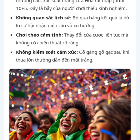
thưởng cao, xác suất thắng cửa Hòa rất thấp (dưới
10%). Đây là bẫy của người chơi thiếu kinh nghiệm.
Không quan sát lịch sử:
Bỏ qua bảng kết quả là bỏ
lỡ cơ hội nhận diện cầu và xu hướng.
Chơi theo cảm tính:
Thay đổi cửa cược liên tục mà
không có chiến thuật rõ ràng.
Không kiểm soát cảm xúc:
Cố gắng gỡ gạc sau khi
thua lớn thường dẫn đến mất trắng.