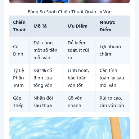
Bảng So Sánh Chiến Thuật Quản Lý Vốn
Chiến
Nhược
Mô Tả
Ưu Điểm
Thuật
Điểm
Đặt cùng
Dễ kiểm
Cố
Lợi nhuận
một số tiền
soát, ít rủi
Định
chậm
mỗi ván
ro
Tỷ Lệ
Đặt % cố
Linh hoạt,
Cần tính
Phần
định của
bảo toàn
toán lại sau
Trăm
tổng vốn
vốn tốt
mỗi ván
Gấp
Nhân đôi
Gỡ vốn
Rủi ro cao,
Thếp
sau thua
nhanh
cần vốn lớn