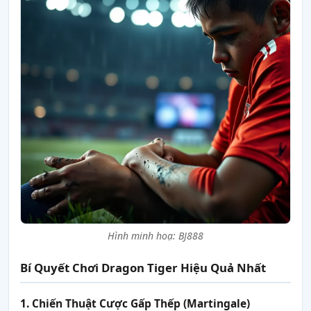
Hình minh hoạ: BJ888
Bí Quyết Chơi Dragon Tiger Hiệu Quả Nhất
1. Chiến Thuật Cược Gấp Thếp (Martingale)