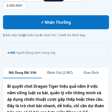
2.000.000₫
⚡ Nhận Thưởng
🔒 Bảo Mật SSL
🎰 Odds Cao
🔄 Hoàn Trả 1.5%
💳 Đa Kênh Nạp
🔥
406
người đang xem trang này
Nội Dung Bài Viết
Đánh Giá (1,967)
Giao Dịch
Bí quyết chơi Dragon Tiger hiệu quả nằm ở việc
nắm vững luật so bài, quản lý vốn thông minh và
áp dụng chiến thuật cược gấp thếp hoặc theo cầu.
Đây là trò chơi bài nhanh, dễ hiểu, chỉ cần dự đoán