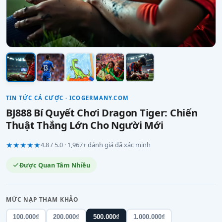
TIN TỨC CÁ CƯỢC · ICOGERMANY.COM
BJ888 Bí Quyết Chơi Dragon Tiger: Chiến
Thuật Thắng Lớn Cho Người Mới
★★★★★
4.8 / 5.0 · 1,967+ đánh giá đã xác minh
Được Quan Tâm Nhiều
MỨC NẠP THAM KHẢO
100.000₫
200.000₫
500.000₫
1.000.000₫