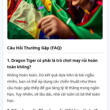
Câu Hỏi Thường Gặp (FAQ)
1. Dragon Tiger có phải là trò chơi may rủi hoàn
toàn không?
Không hoàn toàn. Dù kết quả dựa trên lá bài ngẫu
nhiên, bạn có thể áp dụng các chiến thuật như theo
cầu hoặc gấp thếp để gia tăng tỷ lệ thắng trong ngắn
hạn. Tuy nhiên, về lâu dài, nhà cái luôn có lợi thế toán
học.