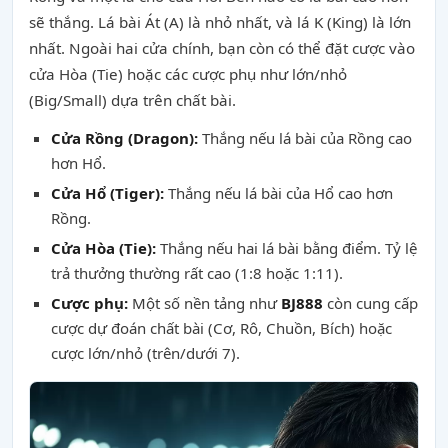
sẽ thắng. Lá bài Át (A) là nhỏ nhất, và lá K (King) là lớn
nhất. Ngoài hai cửa chính, bạn còn có thể đặt cược vào
cửa Hòa (Tie) hoặc các cược phụ như lớn/nhỏ
(Big/Small) dựa trên chất bài.
Cửa Rồng (Dragon):
Thắng nếu lá bài của Rồng cao
hơn Hổ.
Cửa Hổ (Tiger):
Thắng nếu lá bài của Hổ cao hơn
Rồng.
Cửa Hòa (Tie):
Thắng nếu hai lá bài bằng điểm. Tỷ lệ
trả thưởng thường rất cao (1:8 hoặc 1:11).
Cược phụ:
Một số nền tảng như
BJ888
còn cung cấp
cược dự đoán chất bài (Cơ, Rô, Chuồn, Bích) hoặc
cược lớn/nhỏ (trên/dưới 7).