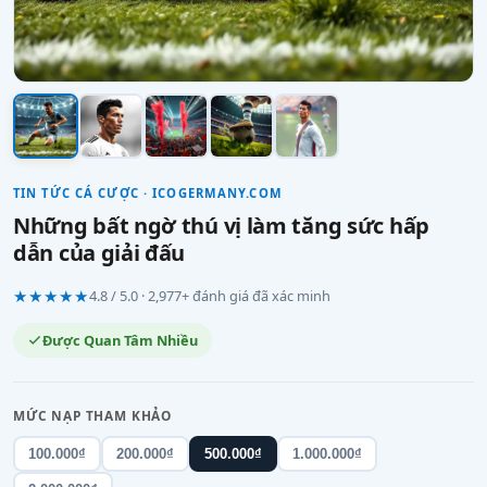
TIN TỨC CÁ CƯỢC · ICOGERMANY.COM
Những bất ngờ thú vị làm tăng sức hấp
dẫn của giải đấu
★★★★★
4.8 / 5.0 · 2,977+ đánh giá đã xác minh
Được Quan Tâm Nhiều
MỨC NẠP THAM KHẢO
100.000₫
200.000₫
500.000₫
1.000.000₫