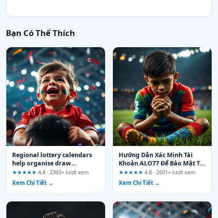
Bạn Có Thể Thích
Regional lottery calendars
Hướng Dẫn Xác Minh Tài
help organise draw
Khoản ALO77 Để Bảo Mật Tối
schedules clearly: evaluating
Đa
★★★★★
4.8 · 2393+ lượt xem
★★★★★
4.8 · 2601+ lượt xem
the approach through
Xem Chi Tiết →
Xem Chi Tiết →
uk88in.com