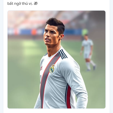
bất ngờ thú vị. 🎁