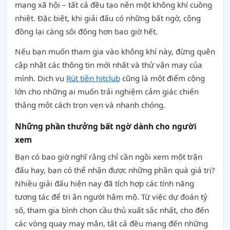
mạng xã hội – tất cả đều tạo nên một không khí cuồng
nhiệt. Đặc biệt, khi giải đấu có những bất ngờ, cộng
đồng lại càng sôi động hơn bao giờ hết.
Nếu bạn muốn tham gia vào không khí này, đừng quên
cập nhật các thông tin mới nhất và thử vận may của
mình. Dịch vụ
Rút tiền hitclub
cũng là một điểm cộng
lớn cho những ai muốn trải nghiệm cảm giác chiến
thắng một cách trọn vẹn và nhanh chóng.
Những phần thưởng bất ngờ dành cho người
xem
Bạn có bao giờ nghĩ rằng chỉ cần ngồi xem một trận
đấu hay, bạn có thể nhận được những phần quà giá trị?
Nhiều giải đấu hiện nay đã tích hợp các tính năng
tương tác để tri ân người hâm mộ. Từ việc dự đoán tỷ
số, tham gia bình chọn cầu thủ xuất sắc nhất, cho đến
các vòng quay may mắn, tất cả đều mang đến những