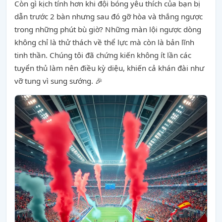
Còn gì kịch tính hơn khi đội bóng yêu thích của bạn bị
dẫn trước 2 bàn nhưng sau đó gỡ hòa và thắng ngược
trong những phút bù giờ? Những màn lội ngược dòng
không chỉ là thử thách về thể lực mà còn là bản lĩnh
tinh thần. Chúng tôi đã chứng kiến không ít lần các
tuyển thủ làm nên điều kỳ diệu, khiến cả khán đài như
vỡ tung vì sung sướng. 🎉