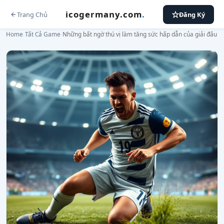
icogermany.com
.
Trang Chủ
Đăng Ký
Home
›
Tất Cả Game
›
Những bất ngờ thú vị làm tăng sức hấp dẫn của giải đấu