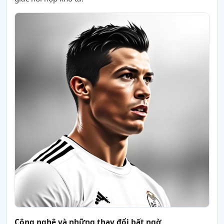
Công nghệ và những thay đổi bất ngờ