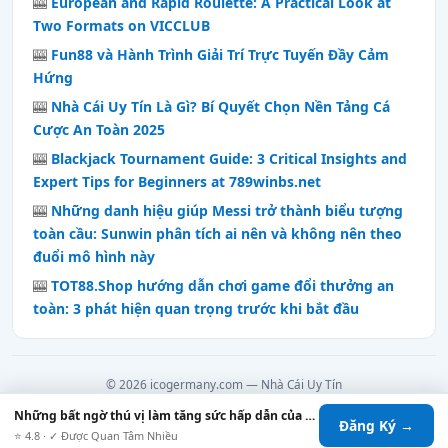
🎰
European and Rapid Roulette: A Practical Look at
Two Formats on VICCLUB
🎰
Fun88 và Hành Trình Giải Trí Trực Tuyến Đầy Cảm
Hứng
🎰
Nhà Cái Uy Tín Là Gì? Bí Quyết Chọn Nền Tảng Cá
Cược An Toàn 2025
🎰
Blackjack Tournament Guide: 3 Critical Insights and
Expert Tips for Beginners at 789winbs.net
🎰
Những danh hiệu giúp Messi trở thành biểu tượng
toàn cầu: Sunwin phân tích ai nên và không nên theo
đuổi mô hình này
🎰
TOT88.Shop hướng dẫn chơi game đổi thưởng an
toàn: 3 phát hiện quan trọng trước khi bắt đầu
© 2026 icogermany.com — Nhà Cái Uy Tín
Contact
·
Chính Sách Giao Dịch
·
Chính Sách Hoàn Trả
·
Chính Sách Bảo Mật
·
Những bất ngờ thú vị làm tăng sức hấp dẫn của giải đấu
Đăng Ký →
Điều Khoản Dịch Vụ
·
Tra Cứu Vé
·
Tất Cả Game
·
Sitemap
⭐ 4.8 · ✓ Được Quan Tâm Nhiều