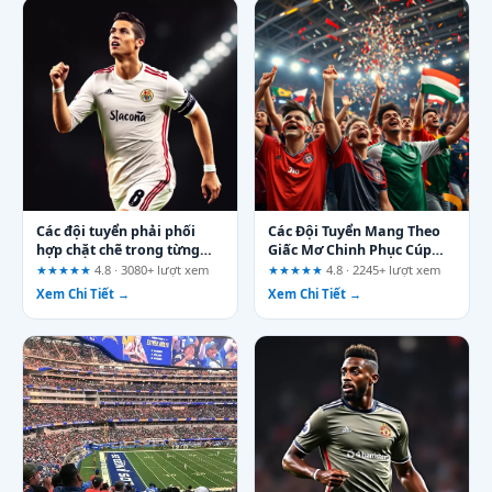
Các đội tuyển phải phối
Các Đội Tuyển Mang Theo
hợp chặt chẽ trong từng
Giấc Mơ Chinh Phục Cúp
đường bóng: Chiến thuật
Vàng Thế Giới
★★★★★
4.8 · 3080+ lượt xem
★★★★★
4.8 · 2245+ lượt xem
nào tạo nên khác biệt?
Xem Chi Tiết →
Xem Chi Tiết →