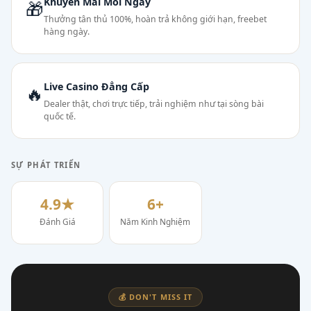
Khuyến Mãi Mỗi Ngày
🎁
Thưởng tân thủ 100%, hoàn trả không giới hạn, freebet
hàng ngày.
Live Casino Đẳng Cấp
🔥
Dealer thật, chơi trực tiếp, trải nghiệm như tại sòng bài
quốc tế.
SỰ PHÁT TRIỂN
4.9★
6+
Đánh Giá
Năm Kinh Nghiệm
💰 DON'T MISS IT