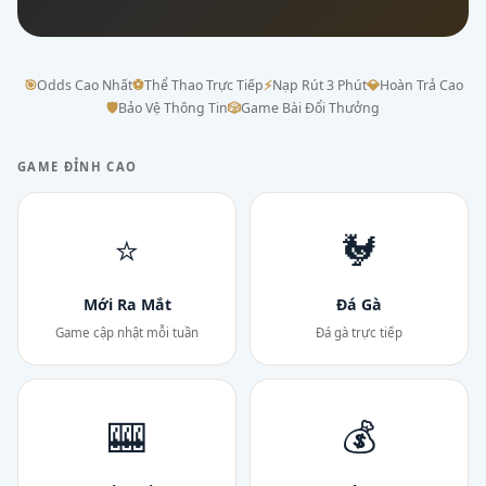
🎯
Odds Cao Nhất
⚽
Thể Thao Trực Tiếp
⚡
Nạp Rút 3 Phút
💎
Hoàn Trả Cao
🛡
Bảo Vệ Thông Tin
🎲
Game Bài Đổi Thưởng
GAME ĐỈNH CAO
⭐
🐓
Mới Ra Mắt
Đá Gà
Game cập nhật mỗi tuần
Đá gà trực tiếp
🎰
💰