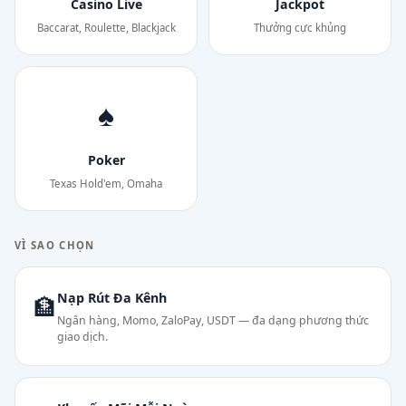
Casino Live
Jackpot
Baccarat, Roulette, Blackjack
Thưởng cực khủng
♠
Poker
Texas Hold'em, Omaha
VÌ SAO CHỌN
Nạp Rút Đa Kênh
🏦
Ngân hàng, Momo, ZaloPay, USDT — đa dạng phương thức
giao dịch.