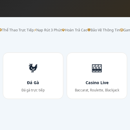
⚽
Thể Thao Trực Tiếp
⚡
Nạp Rút 3 Phút
💎
Hoàn Trả Cao
🛡
Bảo Vệ Thông Tin
🎲
Gam
🐓
🎰
Đá Gà
Casino Live
Đá gà trực tiếp
Baccarat, Roulette, Blackjack