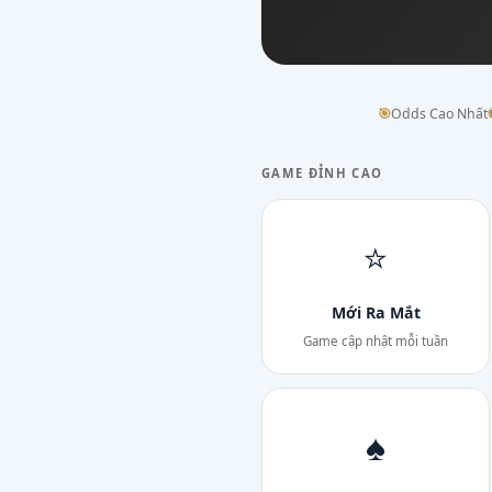
🎯
Odds Cao Nhất
GAME ĐỈNH CAO
⭐
Mới Ra Mắt
Game cập nhật mỗi tuần
♠