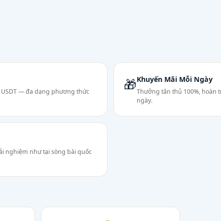
Khuyến Mãi Mỗi Ngày
🎁
, USDT — đa dạng phương thức
Thưởng tân thủ 100%, hoàn t
ngày.
 trải nghiệm như tại sòng bài quốc