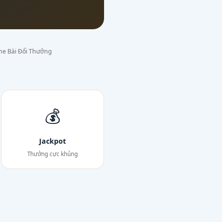
e Bài Đổi Thưởng
💰
Jackpot
Thưởng cực khủng