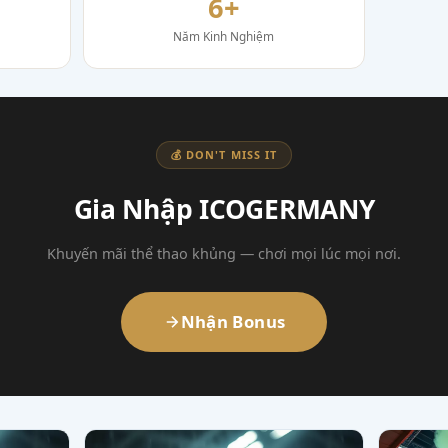
6+
Năm Kinh Nghiệm
💰 DON'T MISS IT
Gia Nhập ICOGERMANY
Khuyến mãi thể thao khủng — chơi mọi lúc mọi nơi.
Nhận Bonus