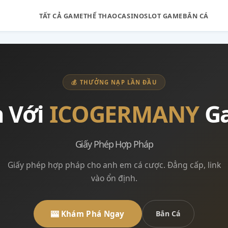
TẤT CẢ GAME
THỂ THAO
CASINO
SLOT GAME
BẮN CÁ
💰 THƯỞNG NẠP LẦN ĐẦU
 Với
ICOGERMANY
G
Giấy Phép Hợp Pháp
Giấy phép hợp pháp cho anh em cá cược. Đẳng cấp, link
vào ổn định.
🎰 Khám Phá Ngay
Bắn Cá