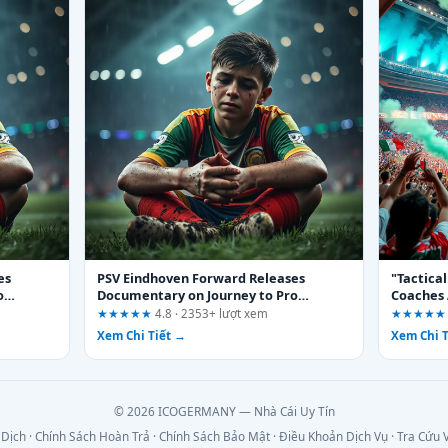
es
PSV Eindhoven Forward Releases
"Tactica
o
Documentary on Journey to Pro
Coaches 
d Know
Football: What Viewers Should Know
Clubs" – 
★★★★★
4.8 · 2353+ lượt xem
★★★★
nk88cv.c
Xem Chi Tiết →
Xem Chi 
© 2026 ICOGERMANY — Nhà Cái Uy Tín
 Dịch
·
Chính Sách Hoàn Trả
·
Chính Sách Bảo Mật
·
Điều Khoản Dịch Vụ
·
Tra Cứu 