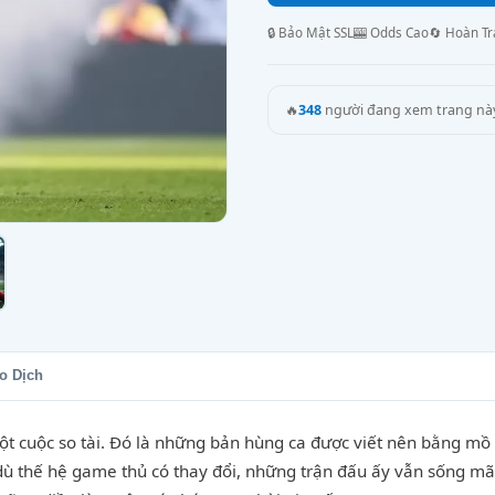
🔒 Bảo Mật SSL
🎰 Odds Cao
🔄 Hoàn Tr
🔥
348
người đang xem trang nà
o Dịch
ột cuộc so tài. Đó là những bản hùng ca được viết nên bằng mồ
, dù thế hệ game thủ có thay đổi, những trận đấu ấy vẫn sống mãi