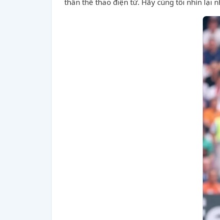
thần thể thao điện tử. Hãy cùng tôi nhìn lại 