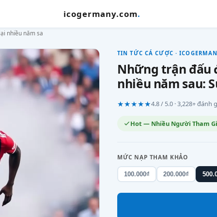
icogermany.com
.
lại nhiều năm sa
TIN TỨC CÁ CƯỢC · ICOGERMA
Những trận đấu đ
nhiều năm sau: S
★★★★★
4.8 / 5.0 · 3,228+ đánh
Hot — Nhiều Người Tham G
MỨC NẠP THAM KHẢO
100.000₫
200.000₫
500.