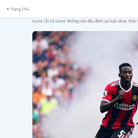
Trang Chủ
Home
›
Tất Cả Game
›
Những trận đấu đỉnh cao luôn được nhắc 