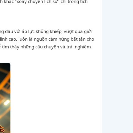
khắc "xoay chuyển lịch sử" chỉ trong tích
g đầu với áp lực khủng khiếp, vượt qua giới
đỉnh cao, luôn là nguồn cảm hứng bất tận cho
hể tìm thấy những câu chuyện và trải nghiệm