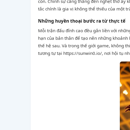
còn. Chính sự căng thẳng đến nghẹt thở ấy k
tắc chính là gia vị không thể thiếu của một t
Những huyền thoại bước ra từ thực tế
Mỗi trận đấu đỉnh cao đều gắn liền với nhữn
hạn của bản thân để tạo nên những khoảnh kh
thế hệ sau. Và trong thế giới game, không t
tương tự tại https://sunwin0.io/, nơi hội t