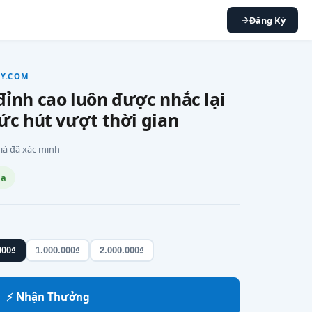
Đăng Ký
NY.COM
ỉnh cao luôn được nhắc lại
ức hút vượt thời gian
 giá đã xác minh
ia
000₫
1.000.000₫
2.000.000₫
⚡ Nhận Thưởng