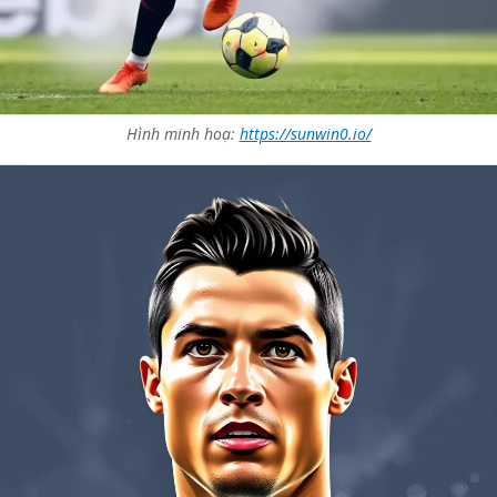
Hình minh hoạ:
https://sunwin0.io/