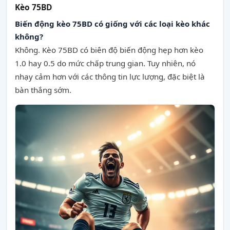
Kèo 75BD
Biến động kèo 75BD có giống với các loại kèo khác
không?
Không. Kèo 75BD có biên độ biến động hẹp hơn kèo
1.0 hay 0.5 do mức chấp trung gian. Tuy nhiên, nó
nhạy cảm hơn với các thông tin lực lượng, đặc biệt là
bàn thắng sớm.