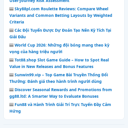
User‑Journey Risk Assessment
🎰
Sky88pl.com Roulette Reviews: Compare Wheel
Variants and Common Betting Layouts by Weighted
Criteria
🎰
Các Đội Tuyển Được Dự Đoán Tạo Nên Kỳ Tích Tại
Giải Đấu
🎰
World Cup 2026: Những đội bóng mang theo kỳ
vọng của hàng triệu người
🎰
Tot88.shop Slot Game Guide – How to Spot Real
Value in New Releases and Bonus Features
🎰
Sunwin99.vip – Top Game Bài Truyền Thống Đổi
Thưởng: Đánh giá theo hành trình người dùng
🎰
Discover Seasonal Rewards and Promotions from
gg88.ltd: A Smarter Way to Evaluate Bonuses
🎰
Fun88 và Hành Trình Giải Trí Trực Tuyến Đầy Cảm
Hứng