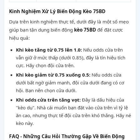
Kinh Nghiệm Xử Lý Biến Động Kèo 75BD
Dựa trên kinh nghiệm thực tế, dưới đây là một số mẹo
giúp bạn tận dụng biến động
kèo 75BD
để đặt cược
hiệu quả:
Khi kèo tăng từ 0.75 lên 1.0:
Nếu odds cửa trên
vẫn giữ ở mức thấp (dưới 0.85), đây là tín hiệu tích
cực. Hãy chọn đội cửa trên.
Khi kèo giảm từ 0.75 xuống 0.5:
Nếu odds cửa
dưới bất ngờ giảm mạnh, đội cửa dưới đang có cơ
hội. Bạn nên chọn cửa dưới.
Khi odds cửa trên tăng vọt:
Đây là dấu hiệu của
"kèo dụ". Nhà cái muốn bạn đặt vào cửa trên vì tỷ lệ
ăn cao, nhưng thực tế đội cửa trên khó thắng. Hãy né
kèo này.
FAQ - Những Câu Hỏi Thường Gặp Về Biến Động