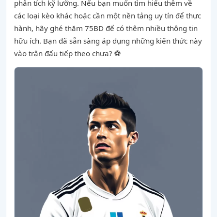
phân tích kỹ lưỡng. Nếu bạn muốn tìm hiểu thêm về
các loại kèo khác hoặc cần một nền tảng uy tín để thực
hành, hãy ghé thăm 75BD để có thêm nhiều thông tin
hữu ích. Bạn đã sẵn sàng áp dụng những kiến thức này
vào trận đấu tiếp theo chưa? ⚽