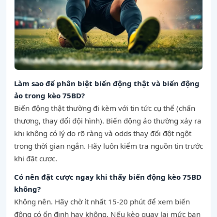
Làm sao để phân biệt biến động thật và biến động
ảo trong kèo 75BD?
Biến động thật thường đi kèm với tin tức cụ thể (chấn
thương, thay đổi đội hình). Biến động ảo thường xảy ra
khi không có lý do rõ ràng và odds thay đổi đột ngột
trong thời gian ngắn. Hãy luôn kiểm tra nguồn tin trước
khi đặt cược.
Có nên đặt cược ngay khi thấy biến động kèo 75BD
không?
Không nên. Hãy chờ ít nhất 15-20 phút để xem biến
động có ổn định hay không. Nếu kèo quay lại mức ban