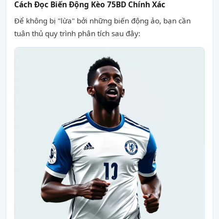
Cách Đọc Biến Động Kèo 75BD Chính Xác
Để không bị "lừa" bởi những biến động ảo, bạn cần
tuân thủ quy trình phân tích sau đây: