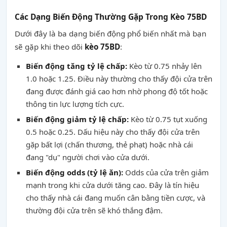
Các Dạng Biến Động Thường Gặp Trong Kèo 75BD
Dưới đây là ba dạng biến động phổ biến nhất mà bạn
sẽ gặp khi theo dõi
kèo 75BD
:
Biến động tăng tỷ lệ chấp:
Kèo từ 0.75 nhảy lên
1.0 hoặc 1.25. Điều này thường cho thấy đội cửa trên
đang được đánh giá cao hơn nhờ phong độ tốt hoặc
thông tin lực lượng tích cực.
Biến động giảm tỷ lệ chấp:
Kèo từ 0.75 tụt xuống
0.5 hoặc 0.25. Dấu hiệu này cho thấy đội cửa trên
gặp bất lợi (chấn thương, thẻ phạt) hoặc nhà cái
đang "dụ" người chơi vào cửa dưới.
Biến động odds (tỷ lệ ăn):
Odds của cửa trên giảm
mạnh trong khi cửa dưới tăng cao. Đây là tín hiệu
cho thấy nhà cái đang muốn cân bằng tiền cược, và
thường đội cửa trên sẽ khó thắng đậm.