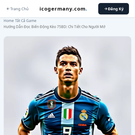
icogermany.com
.
Trang Chủ
Đăng Ký
Home
›
Tất Cả Game
›
Hướng Dẫn Đọc Biến Động Kèo 75BD: Chi Tiết Cho Người Mớ