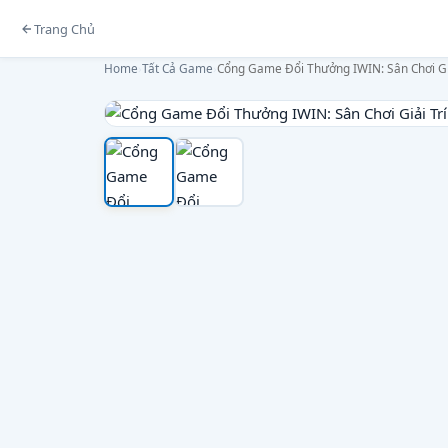
Trang Chủ
Home
›
Tất Cả Game
›
Cổng Game Đổi Thưởng IWIN: Sân Chơi Giả