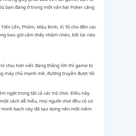
. Dù bạn đang ở trong một ván bài Poker căng
Tiến Lên, Phỏm, Mậu Binh, Xì Tố cho đến các
hông bao giờ cảm thấy nhàm chán, bởi lúc nào
hó chịu hơn việc đang thắng lớn thì game bị
hống máy chủ mạnh mẽ, đường truyền được tối
ngặt trong tất cả các trò chơi. Điều này
một cách dễ hiểu, mọi người chơi đều có cơ
ự minh bạch này đã tạo dựng nên một niềm