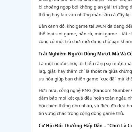
bị choáng ngợp bởi không gian giải trí sống
thẳng hay lao vào những màn săn cá đầy kịc
Bên cạnh đó, kho game tại IWIN đa dạng đến
thể loại slot game, bắn cá, mini game... tất
cũng có một trò chơi mới đang chờ bạn khám
Trải Nghiệm Người Dùng Mượt Mà Và C
Là một người chơi, tôi hiểu rằng sự mượt mà 
lag, giật, hay thậm chí là thoát ra giữa ch
ưu hóa giúp bạn chiến game "cực đã" mà khô
Hơn nữa, công nghệ RNG (Random Number Gene
đảm bảo mọi kết quả đều hoàn toàn ngẫu nhi
hội chiến thắng như nhau, và điều đó dựa 
tin vững chắc trong cộng đồng game thủ.
Cơ Hội Đổi Thưởng Hấp Dẫn – "Chơi Là 