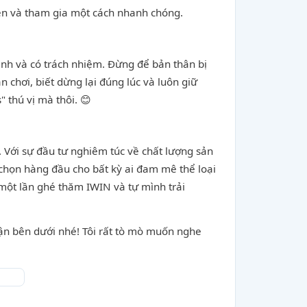
uen và tham gia một cách nhanh chóng.
inh và có trách nhiệm. Đừng để bản thân bị
chơi, biết dừng lại đúng lúc và luôn giữ
" thú vị mà thôi. 😊
 Với sự đầu tư nghiêm túc về chất lượng sản
họn hàng đầu cho bất kỳ ai đam mê thể loại
ột lần ghé thăm IWIN và tự mình trải
uận bên dưới nhé! Tôi rất tò mò muốn nghe