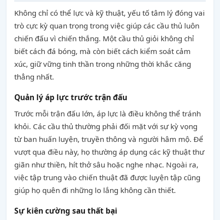
Không chỉ có thể lực và kỹ thuật, yếu tố tâm lý đóng vai
trò cực kỳ quan trọng trong việc giúp các cầu thủ luôn
chiến đấu vì chiến thắng. Một cầu thủ giỏi không chỉ
biết cách đá bóng, mà còn biết cách kiểm soát cảm
xúc, giữ vững tinh thần trong những thời khắc căng
thẳng nhất.
Quản lý áp lực trước trận đấu
Trước mỗi trận đấu lớn, áp lực là điều không thể tránh
khỏi. Các cầu thủ thường phải đối mặt với sự kỳ vọng
từ ban huấn luyện, truyền thông và người hâm mộ. Để
vượt qua điều này, họ thường áp dụng các kỹ thuật thư
giãn như thiền, hít thở sâu hoặc nghe nhạc. Ngoài ra,
việc tập trung vào chiến thuật đã được luyện tập cũng
giúp họ quên đi những lo lắng không cần thiết.
Sự kiên cường sau thất bại