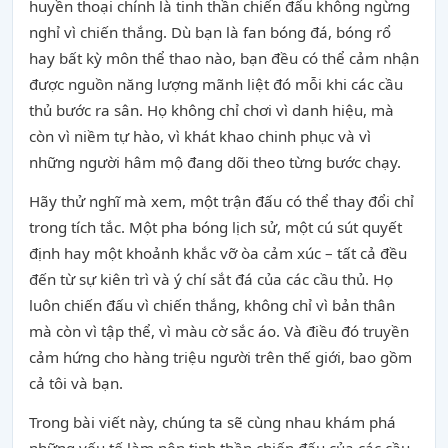
huyền thoại chính là tinh thần chiến đấu không ngừng
nghỉ vì chiến thắng. Dù bạn là fan bóng đá, bóng rổ
hay bất kỳ môn thể thao nào, bạn đều có thể cảm nhận
được nguồn năng lượng mãnh liệt đó mỗi khi các cầu
thủ bước ra sân. Họ không chỉ chơi vì danh hiệu, mà
còn vì niềm tự hào, vì khát khao chinh phục và vì
những người hâm mộ đang dõi theo từng bước chạy.
Hãy thử nghĩ mà xem, một trận đấu có thể thay đổi chỉ
trong tích tắc. Một pha bóng lịch sử, một cú sút quyết
định hay một khoảnh khắc vỡ òa cảm xúc – tất cả đều
đến từ sự kiên trì và ý chí sắt đá của các cầu thủ. Họ
luôn chiến đấu vì chiến thắng, không chỉ vì bản thân
mà còn vì tập thể, vì màu cờ sắc áo. Và điều đó truyền
cảm hứng cho hàng triệu người trên thế giới, bao gồm
cả tôi và bạn.
Trong bài viết này, chúng ta sẽ cùng nhau khám phá