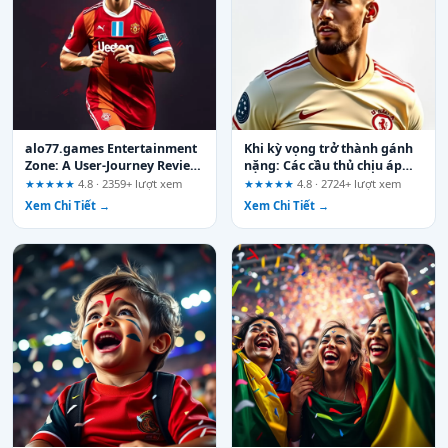
alo77.games Entertainment
Khi kỳ vọng trở thành gánh
Zone: A User-Journey Review
nặng: Các cầu thủ chịu áp
of Casino, Sports and Games
lực lớn từ ánh mắt người
★★★★★
4.8 · 2359+ lượt xem
★★★★★
4.8 · 2724+ lượt xem
hâm mộ
Xem Chi Tiết →
Xem Chi Tiết →