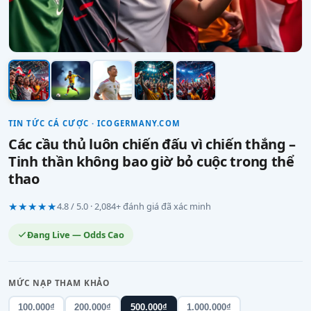
TIN TỨC CÁ CƯỢC · ICOGERMANY.COM
Các cầu thủ luôn chiến đấu vì chiến thắng –
Tinh thần không bao giờ bỏ cuộc trong thể
thao
★★★★★
4.8 / 5.0 · 2,084+ đánh giá đã xác minh
Đang Live — Odds Cao
MỨC NẠP THAM KHẢO
100.000₫
200.000₫
500.000₫
1.000.000₫