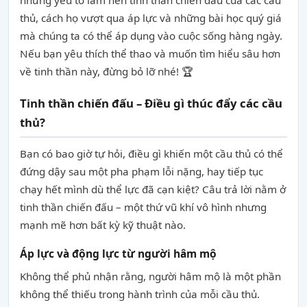
những yếu tố làm nên tinh thần chiến đấu của các cầu
thủ, cách họ vượt qua áp lực và những bài học quý giá
mà chúng ta có thể áp dụng vào cuộc sống hàng ngày.
Nếu bạn yêu thích thể thao và muốn tìm hiểu sâu hơn
về tinh thần này, đừng bỏ lỡ nhé! 🏆
Tinh thần chiến đấu – Điều gì thúc đẩy các cầu
thủ?
Bạn có bao giờ tự hỏi, điều gì khiến một cầu thủ có thể
đứng dậy sau một pha phạm lỗi nặng, hay tiếp tục
chạy hết mình dù thể lực đã cạn kiệt? Câu trả lời nằm ở
tinh thần chiến đấu – một thứ vũ khí vô hình nhưng
mạnh mẽ hơn bất kỳ kỹ thuật nào.
Áp lực và động lực từ người hâm mộ
Không thể phủ nhận rằng, người hâm mộ là một phần
không thể thiếu trong hành trình của mỗi cầu thủ.