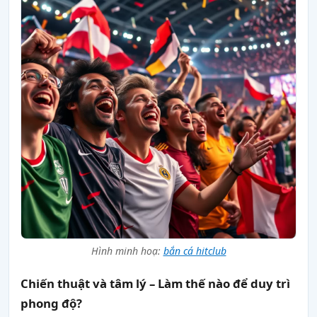
Hình minh hoạ:
bắn cá hitclub
Chiến thuật và tâm lý – Làm thế nào để duy trì
phong độ?