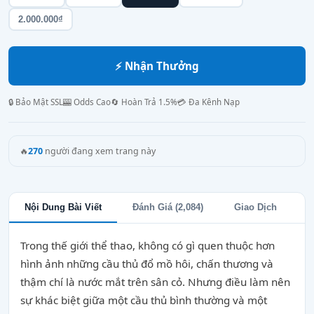
2.000.000₫
⚡ Nhận Thưởng
🔒 Bảo Mật SSL
🎰 Odds Cao
🔄 Hoàn Trả 1.5%
💳 Đa Kênh Nạp
🔥
270
người đang xem trang này
Nội Dung Bài Viết
Đánh Giá (2,084)
Giao Dịch
Trong thế giới thể thao, không có gì quen thuộc hơn
hình ảnh những cầu thủ đổ mồ hôi, chấn thương và
thậm chí là nước mắt trên sân cỏ. Nhưng điều làm nên
sự khác biệt giữa một cầu thủ bình thường và một