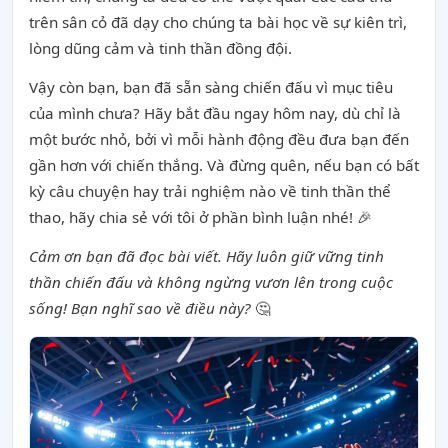
trên sân cỏ đã dạy cho chúng ta bài học về sự kiên trì,
lòng dũng cảm và tinh thần đồng đội.
Vậy còn bạn, bạn đã sẵn sàng chiến đấu vì mục tiêu
của mình chưa? Hãy bắt đầu ngay hôm nay, dù chỉ là
một bước nhỏ, bởi vì mỗi hành động đều đưa bạn đến
gần hơn với chiến thắng. Và đừng quên, nếu bạn có bất
kỳ câu chuyện hay trải nghiệm nào về tinh thần thể
thao, hãy chia sẻ với tôi ở phần bình luận nhé! 🎉
Cảm ơn bạn đã đọc bài viết. Hãy luôn giữ vững tinh
thần chiến đấu và không ngừng vươn lên trong cuộc
sống! Bạn nghĩ sao về điều này?
🤔