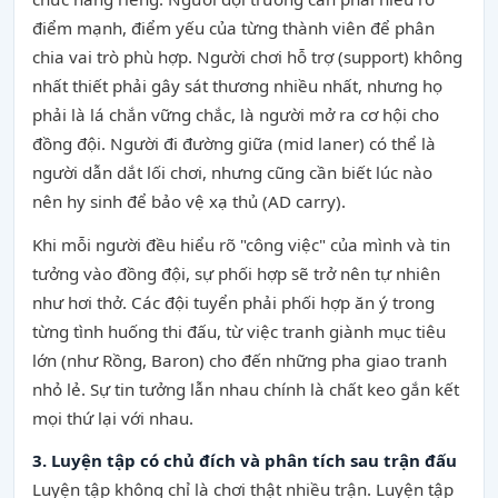
điểm mạnh, điểm yếu của từng thành viên để phân
chia vai trò phù hợp. Người chơi hỗ trợ (support) không
nhất thiết phải gây sát thương nhiều nhất, nhưng họ
phải là lá chắn vững chắc, là người mở ra cơ hội cho
đồng đội. Người đi đường giữa (mid laner) có thể là
người dẫn dắt lối chơi, nhưng cũng cần biết lúc nào
nên hy sinh để bảo vệ xạ thủ (AD carry).
Khi mỗi người đều hiểu rõ "công việc" của mình và tin
tưởng vào đồng đội, sự phối hợp sẽ trở nên tự nhiên
như hơi thở. Các đội tuyển phải phối hợp ăn ý trong
từng tình huống thi đấu, từ việc tranh giành mục tiêu
lớn (như Rồng, Baron) cho đến những pha giao tranh
nhỏ lẻ. Sự tin tưởng lẫn nhau chính là chất keo gắn kết
mọi thứ lại với nhau.
3. Luyện tập có chủ đích và phân tích sau trận đấu
Luyện tập không chỉ là chơi thật nhiều trận. Luyện tập