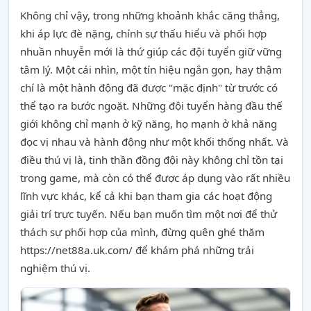
Không chỉ vậy, trong những khoảnh khắc căng thẳng,
khi áp lực đè nặng, chính sự thấu hiểu và phối hợp
nhuần nhuyễn mới là thứ giúp các đội tuyển giữ vững
tâm lý. Một cái nhìn, một tín hiệu ngắn gọn, hay thậm
chí là một hành động đã được "mặc định" từ trước có
thể tạo ra bước ngoặt. Những đội tuyển hàng đầu thế
giới không chỉ mạnh ở kỹ năng, họ mạnh ở khả năng
đọc vị nhau và hành động như một khối thống nhất. Và
điều thú vị là, tinh thần đồng đội này không chỉ tồn tại
trong game, mà còn có thể được áp dụng vào rất nhiều
lĩnh vực khác, kể cả khi bạn tham gia các hoạt động
giải trí trực tuyến. Nếu bạn muốn tìm một nơi để thử
thách sự phối hợp của mình, đừng quên ghé thăm
https://net88a.uk.com/ để khám phá những trải
nghiệm thú vị.