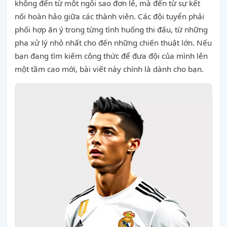
không đến từ một ngôi sao đơn lẻ, mà đến từ sự kết
nối hoàn hảo giữa các thành viên. Các đội tuyển phải
phối hợp ăn ý trong từng tình huống thi đấu, từ những
pha xử lý nhỏ nhất cho đến những chiến thuật lớn. Nếu
bạn đang tìm kiếm công thức để đưa đội của mình lên
một tầm cao mới, bài viết này chính là dành cho bạn.