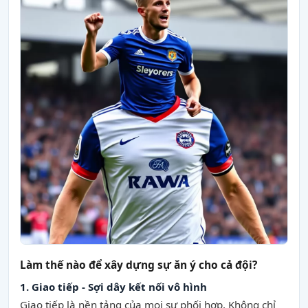
Làm thế nào để xây dựng sự ăn ý cho cả đội?
1. Giao tiếp - Sợi dây kết nối vô hình
Giao tiếp là nền tảng của mọi sự phối hợp. Không chỉ