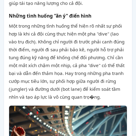
giúp tái tạo năng lượng cho cả đội.
Những tình huống "ăn ý" điển hình
Một trong những tình huống thể hiện rõ nhất sự phối
hợp là khi cả đội cùng thực hiện một pha "dive" (lao
vào trụ địch). Không chỉ người đi trước phải canh đúng
thời điểm, người đi sau phải bảo kê, người hỗ trợ phải
tung đúng kỹ năng để khống chế đối phương. Chỉ cần
một mắt xích chậm một nhịp, cả pha "dive" có thể thất
bại và dẫn đến thảm họa. Hay trong những pha tranh
cướp mục tiêu lớn, sự phối hợp giữa người đi rừng
(jungler) và đường dưới (bot lane) để kiểm soát tầm
nhìn và tạo áp lực là vô cùng quan trọ�ng.