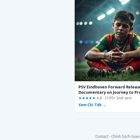
PSV Eindhoven Forward Releas
Documentary on Journey to Pr
Football: What Viewers Shoul
★★★★★
4.8 · 2195+ lượt xem
Xem Chi Tiết →
Contact
·
Chính Sách Giao