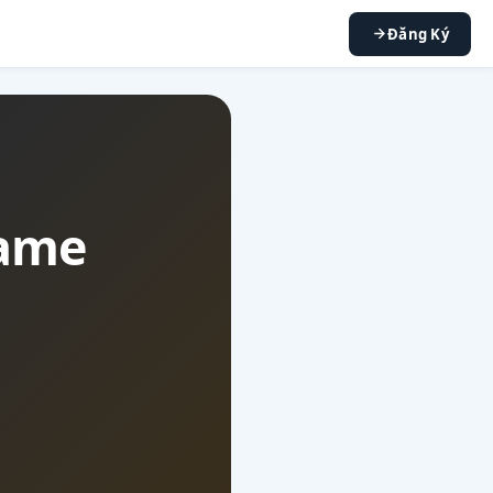
Đăng Ký
ame