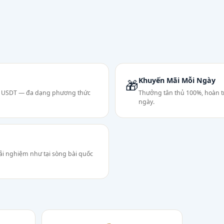
Khuyến Mãi Mỗi Ngày
🎁
, USDT — đa dạng phương thức
Thưởng tân thủ 100%, hoàn t
ngày.
 trải nghiệm như tại sòng bài quốc