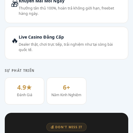
Khuyến Mãi Mỗi Ngày
🎁
Thưởng tân thủ 100%, hoàn trả không giới hạn, freebet
hàng ngày.
Live Casino Đẳng Cấp
🔥
Dealer thật, chơi trực tiếp, trải nghiệm như tại sòng bài
quốc tế.
SỰ PHÁT TRIỂN
4.9★
6+
Đánh Giá
Năm Kinh Nghiệm
💰 DON'T MISS IT