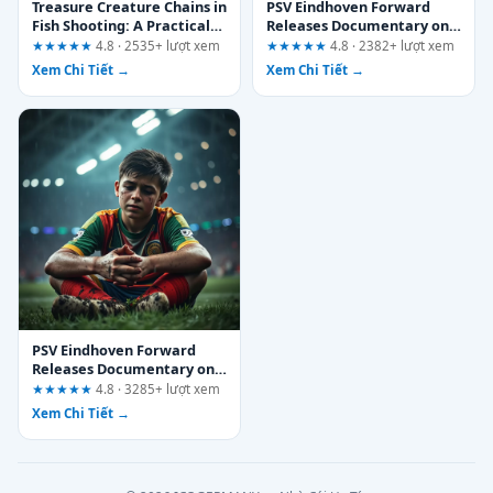
Treasure Creature Chains in
PSV Eindhoven Forward
Fish Shooting: A Practical
Releases Documentary on
Look at SIN88's Tactical
Journey to Pro Football:
★★★★★
4.8 · 2535+ lượt xem
★★★★★
4.8 · 2382+ lượt xem
Layer
What Viewers Should Know
Xem Chi Tiết →
Xem Chi Tiết →
PSV Eindhoven Forward
Releases Documentary on
Journey to Pro Football:
★★★★★
4.8 · 3285+ lượt xem
What Viewers Should Know
Xem Chi Tiết →