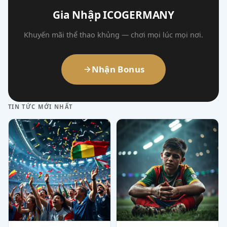
Gia Nhập ICOGERMANY
Khuyến mãi thể thao khủng — chơi mọi lúc mọi nơi.
Nhận Bonus
TIN TỨC MỚI NHẤT