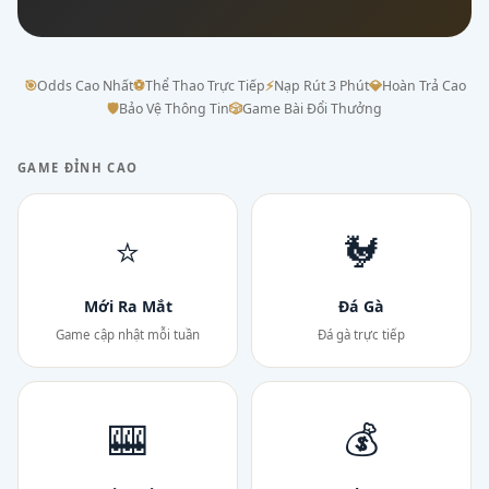
🎯
Odds Cao Nhất
⚽
Thể Thao Trực Tiếp
⚡
Nạp Rút 3 Phút
💎
Hoàn Trả Cao
🛡
Bảo Vệ Thông Tin
🎲
Game Bài Đổi Thưởng
GAME ĐỈNH CAO
⭐
🐓
Mới Ra Mắt
Đá Gà
Game cập nhật mỗi tuần
Đá gà trực tiếp
🎰
💰