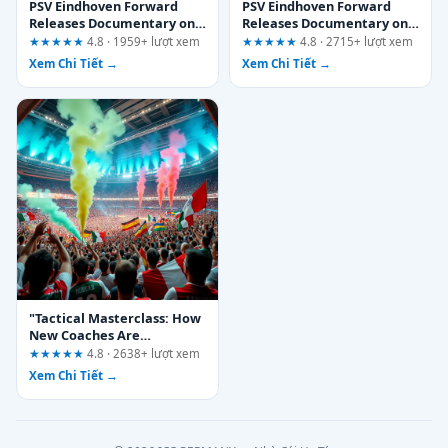
PSV Eindhoven Forward
PSV Eindhoven Forward
Releases Documentary on
Releases Documentary on
Journey to Pro Football:
Journey to Pro Football:
★★★★★
4.8 · 1959+ lượt xem
★★★★★
4.8 · 2715+ lượt xem
What Viewers Should Know
What Viewers Should Know
Xem Chi Tiết →
Xem Chi Tiết →
"Tactical Masterclass: How
New Coaches Are
Reshaping Elite European
★★★★★
4.8 · 2638+ lượt xem
Clubs" – A Critical Review of
Xem Chi Tiết →
nk88cv.com's Football
Content