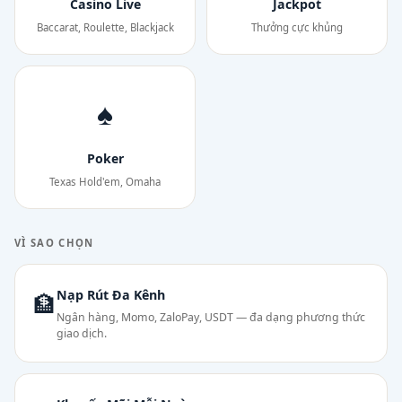
Casino Live
Jackpot
Baccarat, Roulette, Blackjack
Thưởng cực khủng
♠
Poker
Texas Hold'em, Omaha
VÌ SAO CHỌN
Nạp Rút Đa Kênh
🏦
Ngân hàng, Momo, ZaloPay, USDT — đa dạng phương thức
giao dịch.