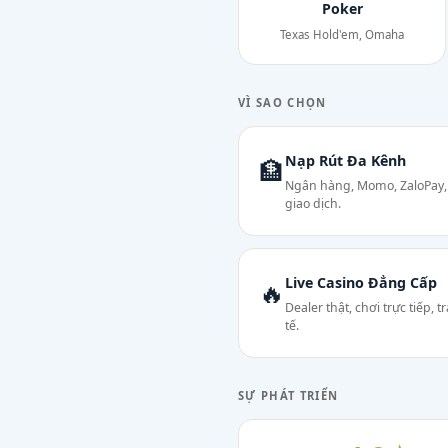
Poker
Texas Hold'em, Omaha
VÌ SAO CHỌN
Nạp Rút Đa Kênh
🏦
Ngân hàng, Momo, ZaloPay
giao dịch.
Live Casino Đẳng Cấp
🔥
Dealer thật, chơi trực tiếp,
tế.
SỰ PHÁT TRIỂN