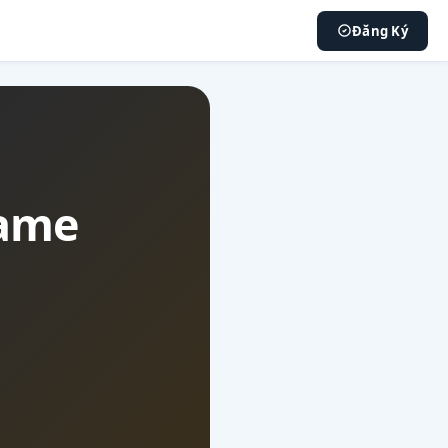
Đăng Ký
ame