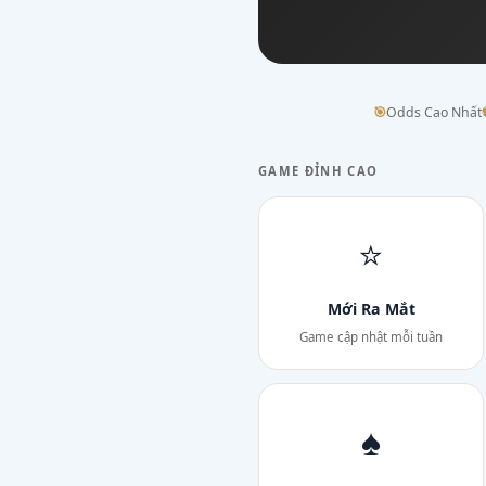
🎯
Odds Cao Nhất
GAME ĐỈNH CAO
⭐
Mới Ra Mắt
Game cập nhật mỗi tuần
♠