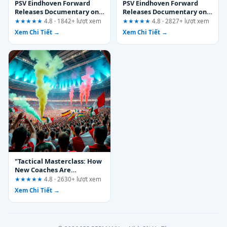
PSV Eindhoven Forward
PSV Eindhoven Forward
Releases Documentary on
Releases Documentary on
Journey to Pro Football:
Journey to Pro Football:
★★★★★
4.8 · 1842+ lượt xem
★★★★★
4.8 · 2827+ lượt xem
What Viewers Should Know
What Viewers Should Know
Xem Chi Tiết →
Xem Chi Tiết →
"Tactical Masterclass: How
New Coaches Are
Reshaping Elite European
★★★★★
4.8 · 2630+ lượt xem
Clubs" – A Critical Review of
Xem Chi Tiết →
nk88cv.com's Football
Content